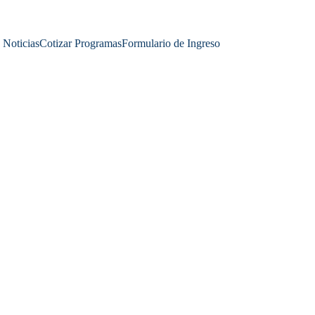
Noticias
Cotizar Programas
Formulario de Ingreso
ACADEMIA DE CIENCIAS
3/31/2026