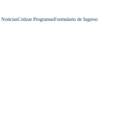
Noticias
Cotizar Programas
Formulario de Ingreso
ACADEMIA DE CIENCIAS
3/28/2025