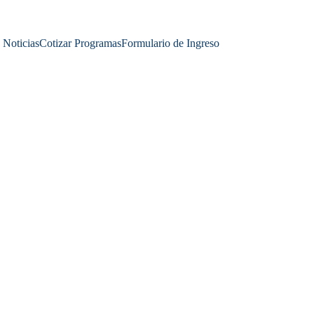
Noticias
Cotizar Programas
Formulario de Ingreso
ACADEMIA DE CIENCIAS
Francisca Moreno
12/26/2025